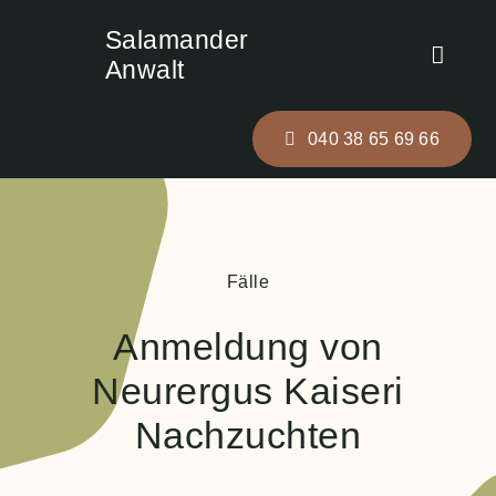
Zum
Salamander
Inhalt
Toggle
Anwalt
springen
Naviga
Rechtsschutz
040 38 65 69 66
Unsere Fälle
Kontakt
Fälle
Anmeldung von
Neurergus Kaiseri
Nachzuchten